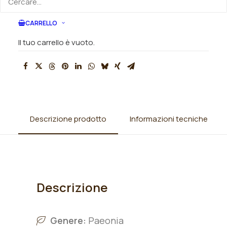
SKU
N/A
Categorie
Peonie
,
Peonie lactiflora
CARRELLO
Tag
avorio
,
bianco
,
fiore doppio
Il tuo carrello è vuoto.
Descrizione prodotto
Informazioni tecniche
Descrizione
Genere:
Paeonia