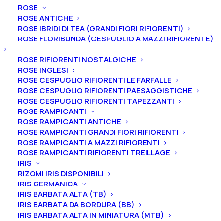
Peonia lactiflora “Le Cygne”
ROSE
ROSE ANTICHE
Peonia lactiflora “Le
ROSE IBRIDI DI TEA (GRANDI FIORI RIFIORENTI)
Cygne”
ROSE FLORIBUNDA (CESPUGLIO A MAZZI RIFIORENTE)
ROSE RIFIORENTI NOSTALGICHE
30,00
€
ROSE INGLESI
ROSE CESPUGLIO RIFIORENTI LE FARFALLE
ROSE CESPUGLIO RIFIORENTI PAESAGGISTICHE
La peonia lactiflora “Le Cygne” ha un fiore molto
ROSE CESPUGLIO RIFIORENTI TAPEZZANTI
grande e doppio di color avorio tendente al bianco.
Il
ROSE RAMPICANTI
profumo è leggero
e
la
fioritura è intermedia.
ROSE RAMPICANTI ANTICHE
ROSE RAMPICANTI GRANDI FIORI RIFIORENTI
ROSE RAMPICANTI A MAZZI RIFIORENTI
Ti ricordiamo che le nostre peonie vengono
ROSE RAMPICANTI RIFIORENTI TREILLAGE
vendute in vaso, con un apparato radicale ben
IRIS
affrancato e differente in base alla dimensione della
RIZOMI IRIS DISPONIBILI
pianta.
IRIS GERMANICA
IRIS BARBATA ALTA (TB)
2-3 gemme equivale ad un vaso 16/18/20 cm
IRIS BARBATA DA BORDURA (BB)
IRIS BARBATA ALTA IN MINIATURA (MTB)
3-5 gemme equivale ad un vaso 22/24/26 cm