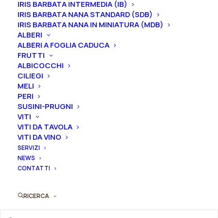
IRIS BARBATA INTERMEDIA (IB)
IRIS BARBATA NANA STANDARD (SDB)
Gemme
IRIS BARBATA NANA IN MINIATURA (MDB)
ALBERI
ALBERI A FOGLIA CADUCA
FRUTTI
Peonia
ALBICOCCHI
Aggiungi al preventivo
lactiflora
CILIEGI
MELI
"Le
PERI
Ordina subito questo prodotto!
Cygne"
SUSINI-PRUGNI
Puoi acquistare ora questo prodotto contattandoci e
quantità
VITI
indicando la dimensione del vaso desiderata e la
VITI DA TAVOLA
quantità
VITI DA VINO
SERVIZI
NEWS
ORDINA SU WHATSAPP
CONTATTI
ORDINA VIA MAIL
RICERCA