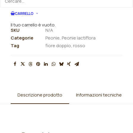
ORDINA VIA MAIL
CARRELLO
Il tuo carrello è vuoto.
SKU
N/A
Categorie
Peonie
,
Peonie lactiflora
Tag
fiore doppio
,
rosso
Descrizione prodotto
Informazioni tecniche