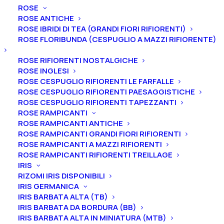
Home
Peonie
Peonie lactiflora
ROSE
Peonia lactiflora “Old Faithful”
ROSE ANTICHE
ROSE IBRIDI DI TEA (GRANDI FIORI RIFIORENTI)
Peonia lactiflora “Old
ROSE FLORIBUNDA (CESPUGLIO A MAZZI RIFIORENTE)
Faithful”
ROSE RIFIORENTI NOSTALGICHE
ROSE INGLESI
55,00
€
ROSE CESPUGLIO RIFIORENTI LE FARFALLE
ROSE CESPUGLIO RIFIORENTI PAESAGGISTICHE
ROSE CESPUGLIO RIFIORENTI TAPEZZANTI
ROSE RAMPICANTI
La peonia lactiflora “Old Faithful” ha un fiore
doppio,
ROSE RAMPICANTI ANTICHE
molto grande, mozzafiato, ottimo per il reciso
di
ROSE RAMPICANTI GRANDI FIORI RIFIORENTI
color rosso intenso vellutato dai petali materici che
ROSE RAMPICANTI A MAZZI RIFIORENTI
lasciano intravedere appena stami.
Il profumo è
ROSE RAMPICANTI RIFIORENTI TREILLAGE
assente e la
fioritura medio tardiva.
IRIS
RIZOMI IRIS DISPONIBILI
IRIS GERMANICA
Ti ricordiamo che le nostre peonie vengono
IRIS BARBATA ALTA (TB)
vendute in vaso, con un apparato radicale ben
IRIS BARBATA DA BORDURA (BB)
affrancato e differente in base alla dimensione della
IRIS BARBATA ALTA IN MINIATURA (MTB)