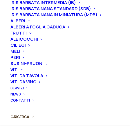
pianta.
IRIS BARBATA INTERMEDIA (IB)
IRIS BARBATA NANA STANDARD (SDB)
2-3 gemme equivale ad un vaso 16/18/20 cm
IRIS BARBATA NANA IN MINIATURA (MDB)
ALBERI
3-5 gemme equivale ad un vaso 22/24/26 cm
ALBERI A FOGLIA CADUCA
FRUTTI
Gemme
ALBICOCCHI
CILIEGI
MELI
PERI
Peonia
SUSINI-PRUGNI
Aggiungi al preventivo
lactiflora
VITI
VITI DA TAVOLA
"Old
VITI DA VINO
Ordina subito questo prodotto!
Faithful"
SERVIZI
Puoi acquistare ora questo prodotto contattandoci e
quantità
NEWS
indicando la dimensione del vaso desiderata e la
CONTATTI
quantità
RICERCA
ORDINA SU WHATSAPP