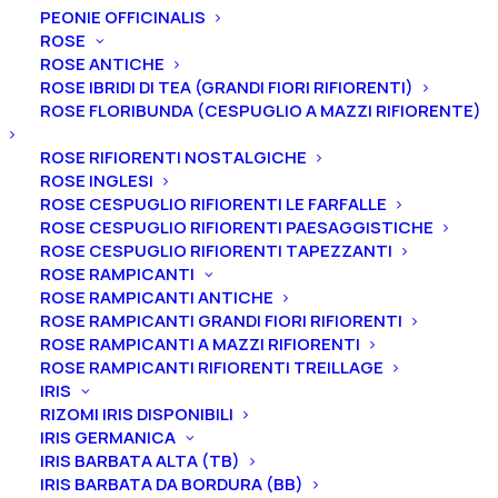
PEONIE OFFICINALIS
ROSE
ROSE ANTICHE
ROSE IBRIDI DI TEA (GRANDI FIORI RIFIORENTI)
ROSE FLORIBUNDA (CESPUGLIO A MAZZI RIFIORENTE)
ROSE RIFIORENTI NOSTALGICHE
ROSE INGLESI
ROSE CESPUGLIO RIFIORENTI LE FARFALLE
ROSE CESPUGLIO RIFIORENTI PAESAGGISTICHE
ROSE CESPUGLIO RIFIORENTI TAPEZZANTI
ROSE RAMPICANTI
ROSE RAMPICANTI ANTICHE
ROSE RAMPICANTI GRANDI FIORI RIFIORENTI
Home
Peonie
Peonie lactiflora
ROSE RAMPICANTI A MAZZI RIFIORENTI
Peonia lactiflora “Pink Hawaiian Coral”
ROSE RAMPICANTI RIFIORENTI TREILLAGE
IRIS
Peonia lactiflora “Pink
RIZOMI IRIS DISPONIBILI
Hawaiian Coral”
IRIS GERMANICA
IRIS BARBATA ALTA (TB)
IRIS BARBATA DA BORDURA (BB)
25,00
€