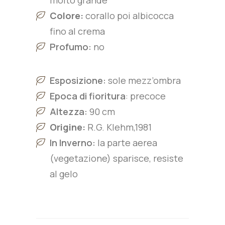
molto grande
Colore:
corallo poi albicocca
fino al crema
Profumo:
no
Esposizione:
sole mezz’ombra
Epoca di fioritura
: precoce
Altezza:
90 cm
Origine:
R.G. Klehm,1981
In Inverno:
la parte aerea
(vegetazione) sparisce, resiste
al gelo