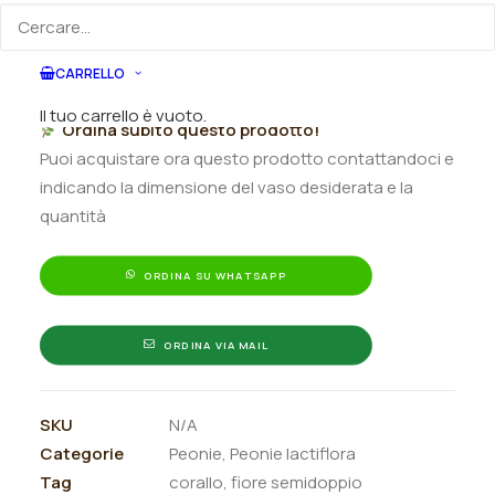
Peonia
Aggiungi al preventivo
CARRELLO
lactiflora
"Pink
Il tuo carrello è vuoto.
Ordina subito questo prodotto!
Hawaiian
Puoi acquistare ora questo prodotto contattandoci e
Coral"
indicando la dimensione del vaso desiderata e la
quantità
quantità
ORDINA SU WHATSAPP
ORDINA VIA MAIL
SKU
N/A
Categorie
Peonie
,
Peonie lactiflora
Tag
corallo
,
fiore semidoppio