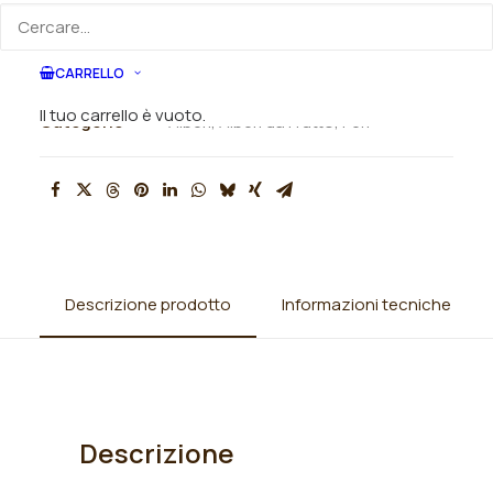
ORDINA VIA MAIL
CARRELLO
SKU
003036
Il tuo carrello è vuoto.
Categorie
Alberi
,
Alberi da Frutto
,
Peri
Descrizione prodotto
Informazioni tecniche
Descrizione