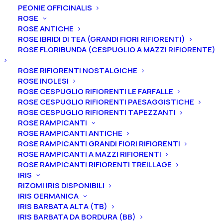
PEONIE OFFICINALIS
ROSE
ROSE ANTICHE
ROSE IBRIDI DI TEA (GRANDI FIORI RIFIORENTI)
ROSE FLORIBUNDA (CESPUGLIO A MAZZI RIFIORENTE)
Home
Alberi
Alberi da Frutto
Peri
Pero “Angelica”
ROSE RIFIORENTI NOSTALGICHE
Pero “Angelica”
ROSE INGLESI
ROSE CESPUGLIO RIFIORENTI LE FARFALLE
18,00
€
ROSE CESPUGLIO RIFIORENTI PAESAGGISTICHE
ROSE CESPUGLIO RIFIORENTI TAPEZZANTI
ROSE RAMPICANTI
Maturazione: fine Agosto
ROSE RAMPICANTI ANTICHE
ROSE RAMPICANTI GRANDI FIORI RIFIORENTI
Autofertile – ma aumenta la produzione associato
ROSE RAMPICANTI A MAZZI RIFIORENTI
alla varietà di pero “Williams”
ROSE RAMPICANTI RIFIORENTI TREILLAGE
Sapore: fondente, succosa, croccante, dolce
IRIS
Buccia: sottile, gialla con sfumature di rosso
RIZOMI IRIS DISPONIBILI
IRIS GERMANICA
Polpa: bianco giallastra
IRIS BARBATA ALTA (TB)
Forma: frutto medio, piriforme, peduncolo medio
IRIS BARBATA DA BORDURA (BB)
grosso