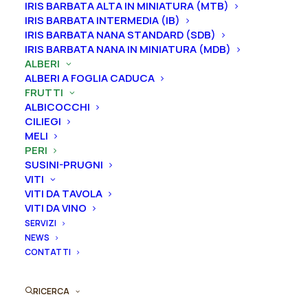
IRIS BARBATA ALTA IN MINIATURA (MTB)
Curiosità: Antica varietà delle Marche
IRIS BARBATA INTERMEDIA (IB)
IRIS BARBATA NANA STANDARD (SDB)
Dimensione vaso
IRIS BARBATA NANA IN MINIATURA (MDB)
ALBERI
ALBERI A FOGLIA CADUCA
FRUTTI
Svuota
ALBICOCCHI
CILIEGI
Pero
MELI
Aggiungi al preventivo
PERI
"Angelica"
SUSINI-PRUGNI
quantità
VITI
Ordina subito questo prodotto!
VITI DA TAVOLA
Puoi acquistare ora questo prodotto contattandoci e
VITI DA VINO
indicando la dimensione del vaso desiderata e la
SERVIZI
quantità
NEWS
CONTATTI
ORDINA SU WHATSAPP
RICERCA