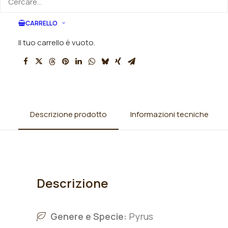
SKU
003084
CARRELLO
Categorie
Alberi
,
Alberi da Frutto
,
Peri
Il tuo carrello è vuoto.
Descrizione prodotto
Informazioni tecniche
Descrizione
Genere e Specie:
Pyrus