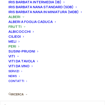
IRIS BARBATA INTERMEDIA (IB)
Dimensione vaso
IRIS BARBATA NANA STANDARD (SDB)
IRIS BARBATA NANA IN MINIATURA (MDB)
ALBERI
ALBERI A FOGLIA CADUCA
Svuota
FRUTTI
ALBICOCCHI
Pero
CILIEGI
Aggiungi al preventivo
"Nashi
MELI
Hosui"
PERI
Ordina subito questo prodotto!
SUSINI-PRUGNI
quantità
VITI
Puoi acquistare ora questo prodotto contattandoci e
VITI DA TAVOLA
indicando la dimensione del vaso desiderata e la
VITI DA VINO
quantità
SERVIZI
NEWS
CONTATTI
ORDINA SU WHATSAPP
RICERCA
ORDINA VIA MAIL