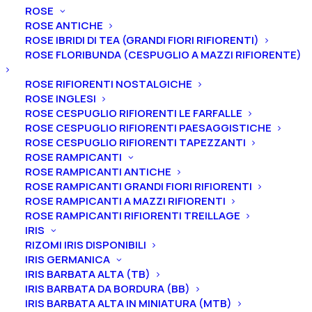
ROSE
ROSE ANTICHE
ROSE IBRIDI DI TEA (GRANDI FIORI RIFIORENTI)
ROSE FLORIBUNDA (CESPUGLIO A MAZZI RIFIORENTE)
Home
Alberi
Alberi da Frutto
Peri
Pero “Nashi Hosui”
ROSE RIFIORENTI NOSTALGICHE
ROSE INGLESI
Pero “Nashi Hosui”
ROSE CESPUGLIO RIFIORENTI LE FARFALLE
ROSE CESPUGLIO RIFIORENTI PAESAGGISTICHE
18,00
€
ROSE CESPUGLIO RIFIORENTI TAPEZZANTI
ROSE RAMPICANTI
ROSE RAMPICANTI ANTICHE
Maturazione: Da metà a fine Agosto
ROSE RAMPICANTI GRANDI FIORI RIFIORENTI
ROSE RAMPICANTI A MAZZI RIFIORENTI
Autofertile
ROSE RAMPICANTI RIFIORENTI TREILLAGE
Sapore: dolce, aromatica
IRIS
Buccia: dorato-bronzato
RIZOMI IRIS DISPONIBILI
Polpa: bianca fine e croccante
IRIS GERMANICA
IRIS BARBATA ALTA (TB)
Forma: piccola, rotonda, appiattita
IRIS BARBATA DA BORDURA (BB)
Curiosità: varietà giapponese molto rustica
IRIS BARBATA ALTA IN MINIATURA (MTB)