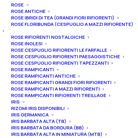
ROSE
ROSE ANTICHE
ROSE IBRIDI DI TEA (GRANDI FIORI RIFIORENTI)
ROSE FLORIBUNDA (CESPUGLIO A MAZZI RIFIORENTE)
Home
Alberi
Alberi da Frutto
Peri
Pero “Conference”
ROSE RIFIORENTI NOSTALGICHE
ROSE INGLESI
Pero “Conference”
ROSE CESPUGLIO RIFIORENTI LE FARFALLE
ROSE CESPUGLIO RIFIORENTI PAESAGGISTICHE
18,00
€
ROSE CESPUGLIO RIFIORENTI TAPEZZANTI
ROSE RAMPICANTI
ROSE RAMPICANTI ANTICHE
Maturazione: Inizio Settembre
ROSE RAMPICANTI GRANDI FIORI RIFIORENTI
ROSE RAMPICANTI A MAZZI RIFIORENTI
Autosterile – si impollina con: “Decana”, “Williams”,
ROSE RAMPICANTI RIFIORENTI TREILLAGE
“Kaiser, “Favorita di Clapp”, “Dr. J. Guyot”
IRIS
Sapore: aromatica, dolce, succosa
RIZOMI IRIS DISPONIBILI
Buccia: verde giallastra, con lenticelle scure e una
IRIS GERMANICA
IRIS BARBATA ALTA (TB)
patina rugginosa
IRIS BARBATA DA BORDURA (BB)
Polpa: fine, bianco verso il crema
IRIS BARBATA ALTA IN MINIATURA (MTB)
Forma: allungata, frutto medio/grande