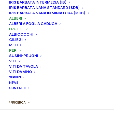
IRIS BARBATA INTERMEDIA (IB)
Curiosità: Ottima per il consumo fresco ma può
IRIS BARBATA NANA STANDARD (SDB)
essere conservata a lungo
IRIS BARBATA NANA IN MINIATURA (MDB)
ALBERI
ALBERI A FOGLIA CADUCA
Dimensione vaso
FRUTTI
ALBICOCCHI
CILIEGI
Svuota
MELI
PERI
SUSINI-PRUGNI
Pero
Aggiungi al preventivo
VITI
"Conference"
VITI DA TAVOLA
quantità
VITI DA VINO
Ordina subito questo prodotto!
SERVIZI
Puoi acquistare ora questo prodotto contattandoci e
NEWS
indicando la dimensione del vaso desiderata e la
CONTATTI
quantità
RICERCA
ORDINA SU WHATSAPP