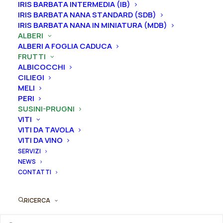
IRIS BARBATA INTERMEDIA (IB)
Curiosità: Varietà Antica, si consiglia il diradamento
IRIS BARBATA NANA STANDARD (SDB)
per avere una buona pezzatura
IRIS BARBATA NANA IN MINIATURA (MDB)
ALBERI
Dimensione vaso
ALBERI A FOGLIA CADUCA
FRUTTI
ALBICOCCHI
CILIEGI
Svuota
MELI
PERI
Prugno
SUSINI-PRUGNI
Aggiungi al preventivo
VITI
"Formosa"
VITI DA TAVOLA
quantità
VITI DA VINO
Ordina subito questo prodotto!
SERVIZI
Puoi acquistare ora questo prodotto contattandoci e
NEWS
indicando la dimensione del vaso desiderata e la
CONTATTI
quantità
RICERCA
ORDINA SU WHATSAPP