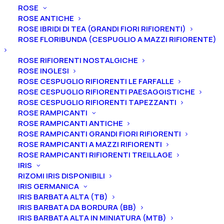
ROSE
ROSE ANTICHE
ROSE IBRIDI DI TEA (GRANDI FIORI RIFIORENTI)
ROSE FLORIBUNDA (CESPUGLIO A MAZZI RIFIORENTE)
Home
Alberi
Alberi da Frutto
Susini-Prugni
ROSE RIFIORENTI NOSTALGICHE
Prugno “Formosa”
ROSE INGLESI
ROSE CESPUGLIO RIFIORENTI LE FARFALLE
Prugno “Formosa”
ROSE CESPUGLIO RIFIORENTI PAESAGGISTICHE
ROSE CESPUGLIO RIFIORENTI TAPEZZANTI
18,00
€
ROSE RAMPICANTI
ROSE RAMPICANTI ANTICHE
ROSE RAMPICANTI GRANDI FIORI RIFIORENTI
Maturazione: Fine Luglio
ROSE RAMPICANTI A MAZZI RIFIORENTI
ROSE RAMPICANTI RIFIORENTI TREILLAGE
Autosterile – Si impollina con: “Sorriso di primavera”,
IRIS
“Sangue di Drago”
RIZOMI IRIS DISPONIBILI
Sapore: Dolce acidulo, molto equilibrato
IRIS GERMANICA
Buccia: Giallo sfumato di rosa
IRIS BARBATA ALTA (TB)
IRIS BARBATA DA BORDURA (BB)
Polpa: Giallo chiaro, semispicca
IRIS BARBATA ALTA IN MINIATURA (MTB)
Forma: Grande