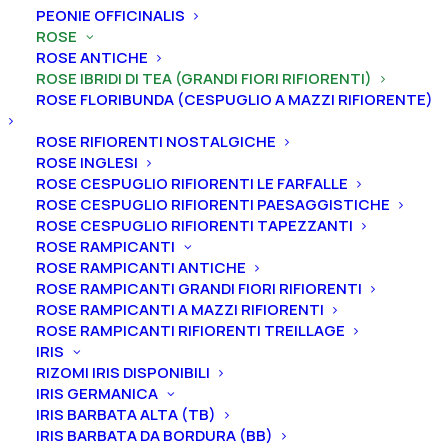
PEONIE OFFICINALIS
ROSE
ROSE ANTICHE
ROSE IBRIDI DI TEA (GRANDI FIORI RIFIORENTI)
ROSE FLORIBUNDA (CESPUGLIO A MAZZI RIFIORENTE)
ROSE RIFIORENTI NOSTALGICHE
ROSE INGLESI
ROSE CESPUGLIO RIFIORENTI LE FARFALLE
Home
Rose
Rose ibridi di Tea (grandi fiori rifiorenti)
ROSE CESPUGLIO RIFIORENTI PAESAGGISTICHE
Rosa ibrido di tea rifiorente “Anggun®”
ROSE CESPUGLIO RIFIORENTI TAPEZZANTI
ROSE RAMPICANTI
Rosa ibrido di tea rifiorente
ROSE RAMPICANTI ANTICHE
ROSE RAMPICANTI GRANDI FIORI RIFIORENTI
“Anggun®”
ROSE RAMPICANTI A MAZZI RIFIORENTI
ROSE RAMPICANTI RIFIORENTI TREILLAGE
25,00
€
IRIS
RIZOMI IRIS DISPONIBILI
IRIS GERMANICA
IRIS BARBATA ALTA (TB)
La Rosa “Anggun®” ha fiori turbinati, doppi, a coppa (11
IRIS BARBATA DA BORDURA (BB)
cm di diametro) composti da 40 petali bianco crema