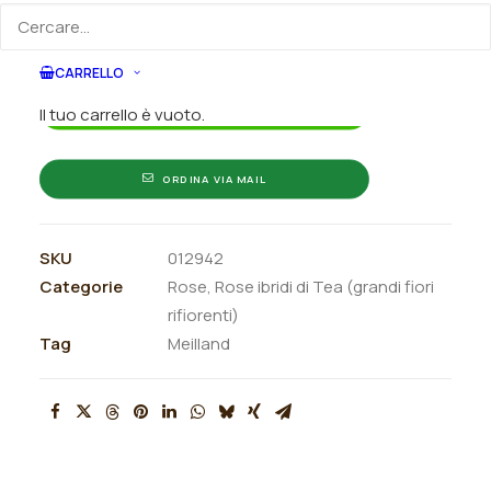
rifiorente
indicando la dimensione del vaso desiderata e la
"Anggun®"
quantità
quantità
CARRELLO
ORDINA SU WHATSAPP
Il tuo carrello è vuoto.
ORDINA VIA MAIL
SKU
012942
Categorie
Rose
,
Rose ibridi di Tea (grandi fiori
rifiorenti)
Tag
Meilland