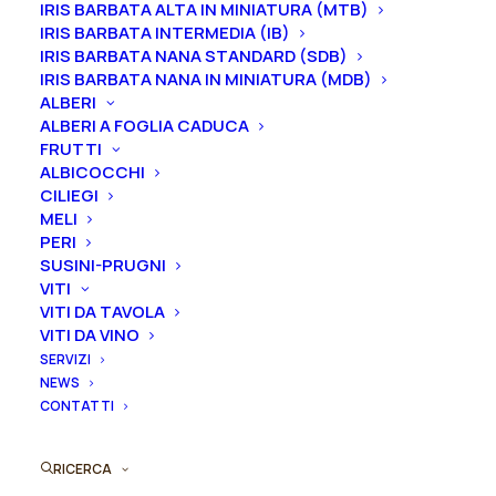
IRIS BARBATA ALTA IN MINIATURA (MTB)
sfumati al centro e deliziosamente profumati.
IRIS BARBATA INTERMEDIA (IB)
Rifiorente, cresce compatta e ben ramificata fino a
IRIS BARBATA NANA STANDARD (SDB)
60 cm in altezza. Ha un’eccellente resistenza alle
IRIS BARBATA NANA IN MINIATURA (MDB)
ALBERI
malattie, è una varietà ideale per il reciso e si adatta
ALBERI A FOGLIA CADUCA
bene anche alla coltivazione in vaso.
FRUTTI
La rosa è stata dedicata alla cantante francese di
ALBICOCCHI
origine indonesiana Anggun.
CILIEGI
MELI
PERI
Dimensione vaso
SUSINI-PRUGNI
VITI
VITI DA TAVOLA
Svuota
VITI DA VINO
SERVIZI
Rosa
NEWS
Aggiungi al preventivo
CONTATTI
ibrido
di
Ordina subito questo prodotto!
tea
RICERCA
Puoi acquistare ora questo prodotto contattandoci e