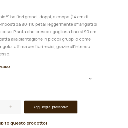
le®” ha fiori grandi, doppi, a coppa (14 cm di
mposti da 80-110 petali leggermente sfrangiati di
cceso. Pianta che cresce rigogliosa fino ai 90 cm
datta alla piantagione in piccoli gruppi o come
golo, ottima per fiori recisi, grazie all’intenso
esso.
 vaso
Aggiungi al preventivo
bito questo prodotto!