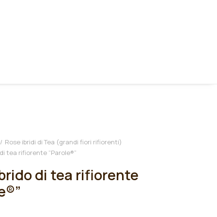
Rose ibridi di Tea (grandi fiori rifiorenti)
di tea rifiorente “Parole®”
brido di tea rifiorente
e®”
€