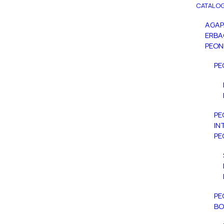
CATALOG
AGA
ERBA
PEON
PE
PE
IN
PE
PE
BO