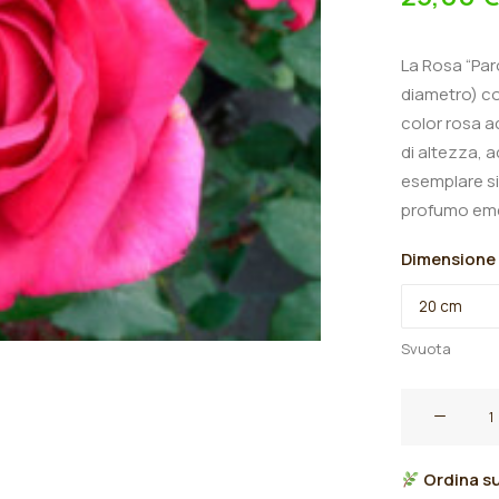
La Rosa “Paro
diametro) co
color rosa a
di altezza, a
esemplare sin
profumo em
Dimensione
Svuota
Rosa
ibrido
di
Ordina su
tea