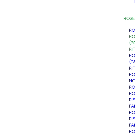
ROSE
RO
RO
(G
RI
RO
(C
RI
RO
NO
RO
RO
RI
FA
RO
RI
PA
RO