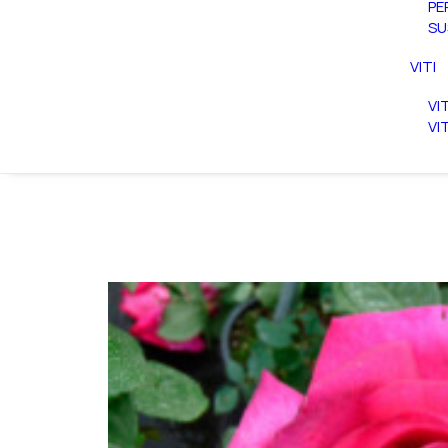
PE
SU
VITI
VI
VI