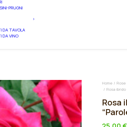
RI
SINI-PRUGNI
TI DA TAVOLA
TI DA VINO
Home
Rose
Rosa ibrido 
Rosa i
“Parol
25,00