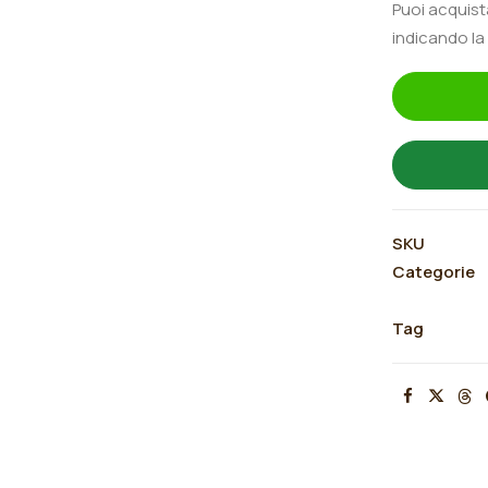
Puoi acquis
rifiorente
indicando la
"Parole®"
quantità
SKU
Categorie
Tag