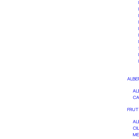
ALBE
AL
C
FRUT
AL
CIL
ME