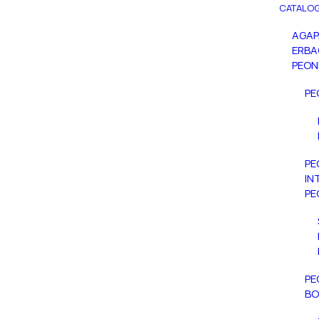
CATALOG
AGA
ERBA
PEON
PE
PE
IN
PE
PE
BO