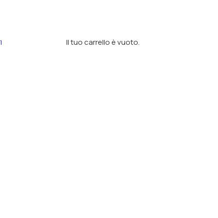
Il tuo carrello è vuoto.
I