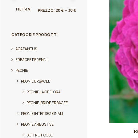
PREZZO
PREZZO
FILTRA
PREZZO:
20 €
—
30 €
MIN
MAX
CATEGORIE PRODOTTI
AGAPANTUS
ERBACEE PERENNI
PEONIE
PEONIE ERBACEE
PEONIE LACTIFLORA
PEONIE IBRIDE ERBACEE
PEONIE INTERSEZIONALI
PEONIE ARBUSTIVE
Questo
R
prodotto
SUFFRUTICOSE