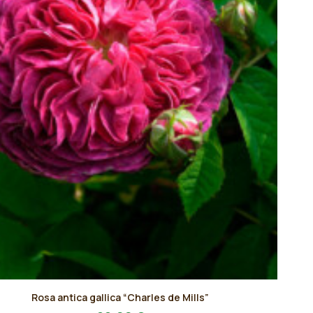
Rosa antica gallica “Charles de Mills”
to
AGGIUNGI AL PREVENTIVO