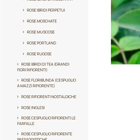
ROSE IBRIDI PERPETUI
ROSE MOSCHATE
ROSE MUSCOSE
ROSE PORTLAND
ROSE RUGOSE
ROSE IBRIDI DI TEA (GRANDI
Questo
FIORI RIFIORENTI)
prodotto
ha
ROSE FLORIBUNDA (CESPUGLIO
A MAZZI RIFIORENTE)
più
varianti.
ROSE RIFIORENTI NOSTALGICHE
Le
opzioni
ROSE INGLESI
possono
ROSE CESPUGLIO RIFIORENTI LE
essere
FARFALLE
scelte
nella
ROSE CESPUGLIO RIFIORENTE
pagina
PAESAGGISTICHE