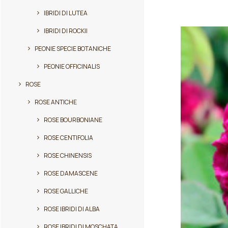
ha
più
IBRIDI DI LUTEA
varianti.
IBRIDI DI ROCKII
Le
opzioni
PEONIE SPECIE BOTANICHE
possono
essere
PEONIE OFFICINALIS
scelte
ROSE
nella
pagina
ROSE ANTICHE
del
prodotto
ROSE BOURBONIANE
ROSE CENTIFOLIA
ROSE CHINENSIS
ROSE DAMASCENE
ROSE GALLICHE
ROSE IBRIDI DI ALBA
ROSE IBRIDI DI MOSCHATA