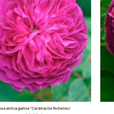
Questo
osa antica gallica “Cardinal De Richelieu”
prodot
AGGIUNGI AL PREVENTIVO