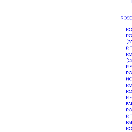
ROSE
RO
RO
(G
RI
RO
(C
RI
RO
NO
RO
RO
RI
FA
RO
RI
PA
RO