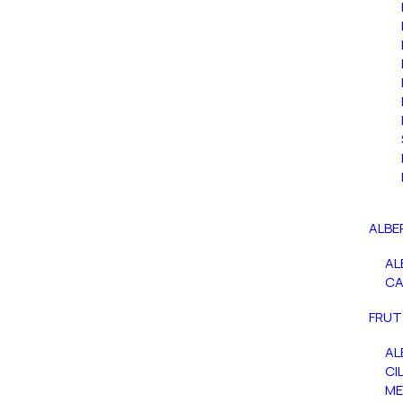
ALBE
AL
C
FRUT
AL
CIL
ME