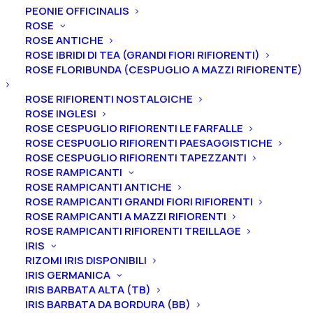
PEONIE OFFICINALIS
FRUTTI
ROSE
ULIVI
ROSE ANTICHE
ROSE IBRIDI DI TEA (GRANDI FIORI RIFIORENTI)
VITI
ROSE FLORIBUNDA (CESPUGLIO A MAZZI RIFIORENTE)
ROSE RIFIORENTI NOSTALGICHE
ROSE INGLESI
Tutti i prodotti
ROSE CESPUGLIO RIFIORENTI LE FARFALLE
ROSE CESPUGLIO RIFIORENTI PAESAGGISTICHE
ROSE CESPUGLIO RIFIORENTI TAPEZZANTI
ROSE RAMPICANTI
ROSE RAMPICANTI ANTICHE
ROSE RAMPICANTI GRANDI FIORI RIFIORENTI
ROSE RAMPICANTI A MAZZI RIFIORENTI
ROSE RAMPICANTI RIFIORENTI TREILLAGE
IRIS
RIZOMI IRIS DISPONIBILI
IRIS GERMANICA
IRIS BARBATA ALTA (TB)
IRIS BARBATA DA BORDURA (BB)