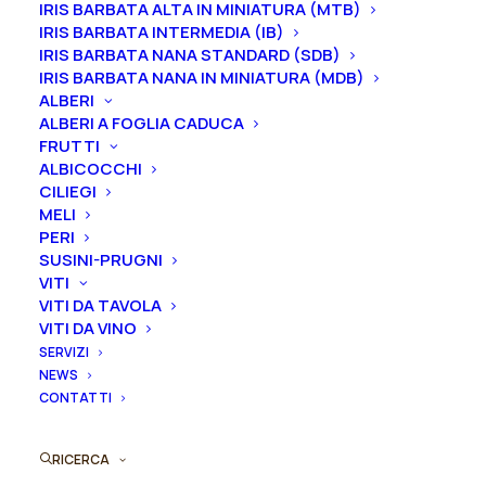
IRIS BARBATA ALTA IN MINIATURA (MTB)
IRIS BARBATA INTERMEDIA (IB)
IRIS BARBATA NANA STANDARD (SDB)
IRIS BARBATA NANA IN MINIATURA (MDB)
ALBERI
ALBERI A FOGLIA CADUCA
FRUTTI
ALBICOCCHI
CILIEGI
MELI
PERI
SUSINI-PRUGNI
VITI
Questo
VITI DA TAVOLA
Rosa antica rugosa “Blanc Double de Coubert”
prodotto
VITI DA VINO
AGGIUNGI AL PREVENTIVO
ha
22,00
€
SERVIZI
più
NEWS
varianti.
CONTATTI
Le
opzioni
possono
RICERCA
essere