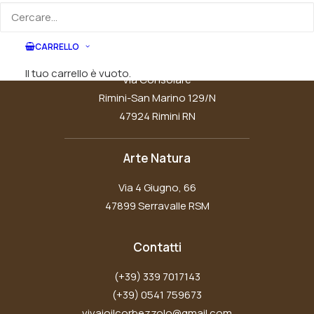
scelte
nella
pagina
CARRELLO
Vivaio Il Corbezzolo
del
prodotto
Il tuo carrello è vuoto.
Via Consolare
Rimini-San Marino 129/N
47924 Rimini RN
Arte Natura
Via 4 Giugno, 66
47899 Serravalle RSM
Contatti
(+39) 339 7017143
(+39) 0541 759673
vivaioilcorbezzolo@gmail.com