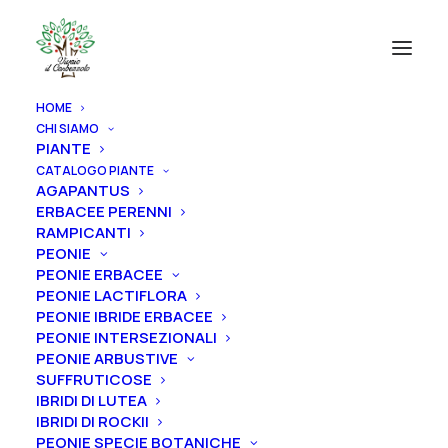
HOME
CHI SIAMO
CATEGORIE PRODOTTI
PIANTE
CATALOGO PIANTE
AGAPANTUS
AGAPANTUS
ERBACEE PERENNI
ERBACEE PERENNI
RAMPICANTI
PEONIE
RAMPICANTI
PEONIE ERBACEE
PEONIE
PEONIE LACTIFLORA
PEONIE IBRIDE ERBACEE
ROSE
PEONIE INTERSEZIONALI
PEONIE ARBUSTIVE
IRIS
SUFFRUTICOSE
RIZOMI IRIS DISPONIBILI
IBRIDI DI LUTEA
IBRIDI DI ROCKII
ALBERI
PEONIE SPECIE BOTANICHE