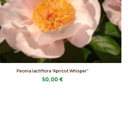
Peonia lactiflora “Apricot Whisper”
to
AGGIUNGI AL PREVENTIVO
50,00
€
o