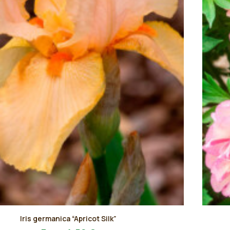
Questo
Iris germanica “Apricot Silk”
prodot
AGGIUNGI AL PREVENTIVO