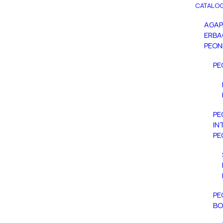
CATALOG
AGA
ERBA
PEON
PE
PE
IN
PE
PE
BO