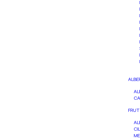
ALBE
AL
C
FRUT
AL
CIL
ME