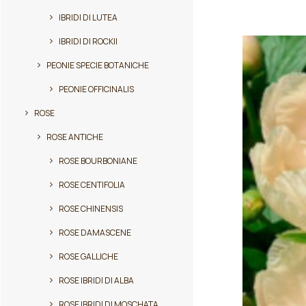
ha
più
IBRIDI DI LUTEA
varianti.
IBRIDI DI ROCKII
Le
opzioni
PEONIE SPECIE BOTANICHE
possono
essere
PEONIE OFFICINALIS
scelte
ROSE
nella
pagina
ROSE ANTICHE
del
prodotto
ROSE BOURBONIANE
ROSE CENTIFOLIA
ROSE CHINENSIS
ROSE DAMASCENE
ROSE GALLICHE
ROSE IBRIDI DI ALBA
ROSE IBRIDI DI MOSCHATA