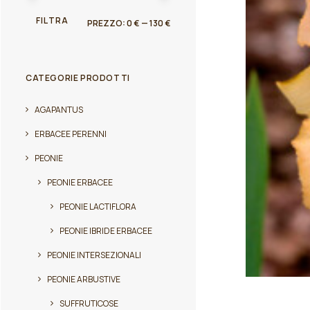
PREZZO
PREZZO
FILTRA
PREZZO:
0 €
—
130 €
MIN
MAX
CATEGORIE PRODOTTI
AGAPANTUS
ERBACEE PERENNI
PEONIE
PEONIE ERBACEE
PEONIE LACTIFLORA
PEONIE IBRIDE ERBACEE
PEONIE INTERSEZIONALI
PEONIE ARBUSTIVE
Questo
prodotto
SUFFRUTICOSE