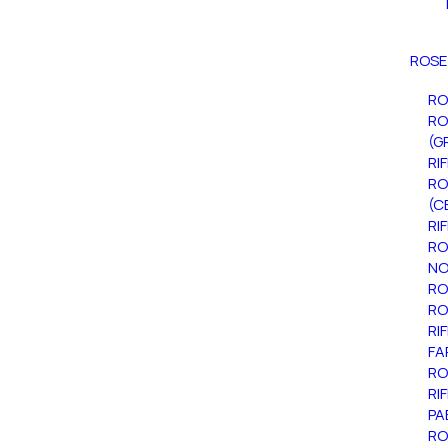
ROSE
RO
RO
(G
RI
RO
(C
RI
RO
NO
RO
RO
RI
FA
RO
RI
PA
RO