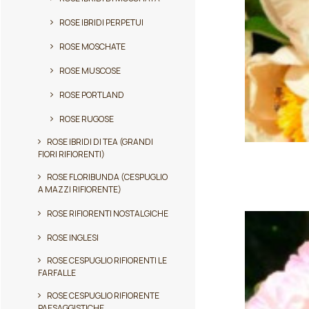
ROSE IBRIDI PERPETUI
ROSE MOSCHATE
ROSE MUSCOSE
ROSE PORTLAND
ROSE RUGOSE
ROSE IBRIDI DI TEA (GRANDI
Questo
FIORI RIFIORENTI)
prodotto
ha
ROSE FLORIBUNDA (CESPUGLIO
A MAZZI RIFIORENTE)
più
varianti.
ROSE RIFIORENTI NOSTALGICHE
Le
opzioni
ROSE INGLESI
possono
ROSE CESPUGLIO RIFIORENTI LE
essere
FARFALLE
scelte
nella
ROSE CESPUGLIO RIFIORENTE
pagina
PAESAGGISTICHE