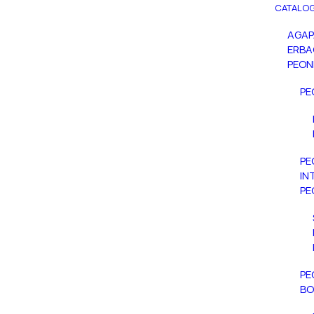
CATALOG
AGA
ERBA
PEON
PE
PE
IN
PE
PE
BO