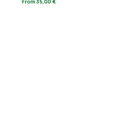
From
35,00
€