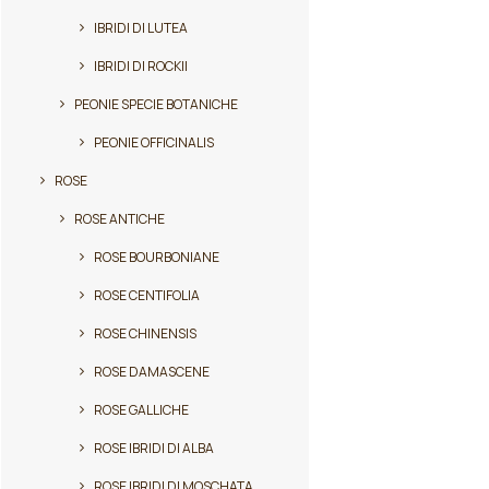
ha
più
IBRIDI DI LUTEA
varianti.
IBRIDI DI ROCKII
Le
opzioni
PEONIE SPECIE BOTANICHE
possono
essere
PEONIE OFFICINALIS
scelte
ROSE
nella
pagina
ROSE ANTICHE
del
prodotto
ROSE BOURBONIANE
ROSE CENTIFOLIA
ROSE CHINENSIS
ROSE DAMASCENE
ROSE GALLICHE
ROSE IBRIDI DI ALBA
ROSE IBRIDI DI MOSCHATA