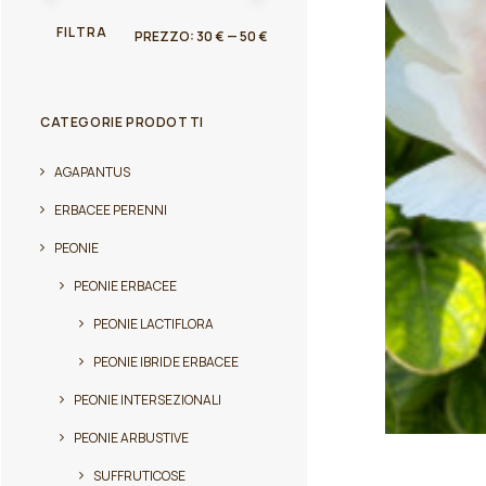
PREZZO
PREZZO
FILTRA
PREZZO:
30 €
—
50 €
MIN
MAX
CATEGORIE PRODOTTI
AGAPANTUS
ERBACEE PERENNI
PEONIE
PEONIE ERBACEE
PEONIE LACTIFLORA
PEONIE IBRIDE ERBACEE
PEONIE INTERSEZIONALI
PEONIE ARBUSTIVE
Questo
prodotto
SUFFRUTICOSE