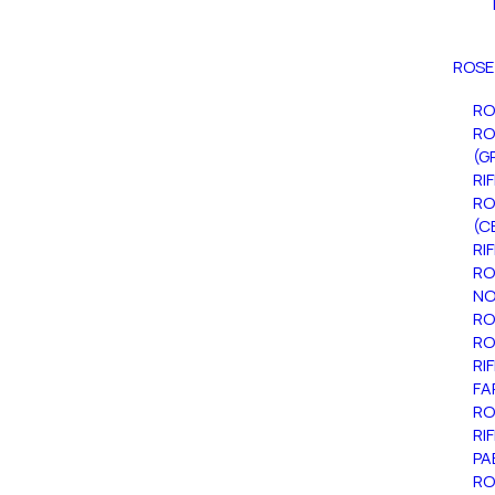
ROSE
RO
RO
(G
RI
RO
(C
RI
RO
NO
RO
RO
RI
FA
RO
RI
PA
RO