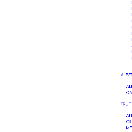
ALBE
AL
C
FRUT
AL
CIL
ME