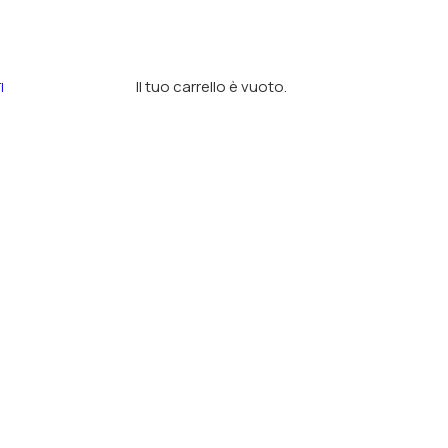
Il tuo carrello è vuoto.
I