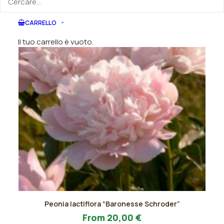
nella
pagina
del
CARRELLO
prodotto
Il tuo carrello è vuoto.
Questo
Peonia lactiflora “Baronesse Schroder”
prodotto
AGGIUNGI AL PREVENTIVO
ha
From
20,00
€