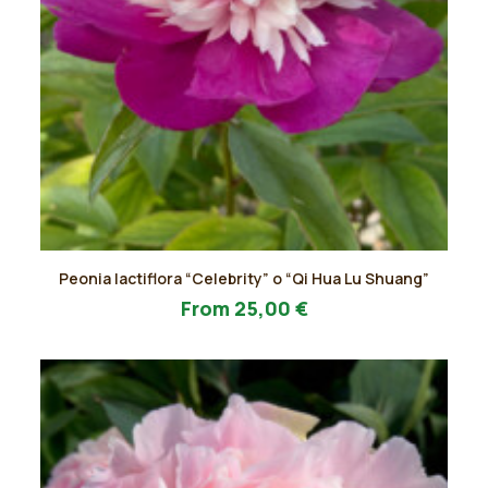
Questo
Peonia lactiflora “Celebrity” o “Qi Hua Lu Shuang”
prodotto
AGGIUNGI AL PREVENTIVO
ha
From
25,00
€
più
varianti.
Le
opzioni
possono
essere
scelte