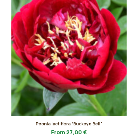
pagina
del
prodotto
Questo
Peonia lactiflora “Buckeye Bell”
prodotto
AGGIUNGI AL PREVENTIVO
ha
From
27,00
€