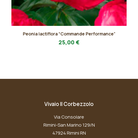
Questo
Peonia lactiflora “Commande Performance”
prodotto
AGGIUNGI AL PREVENTIVO
ha
25,00
€
più
varianti.
Le
opzioni
possono
essere
scelte
nella
pagina
Vivaio Il Corbezzolo
del
prodotto
Via Consolare
Rimini-San Marino 129/N
47924 Rimini RN