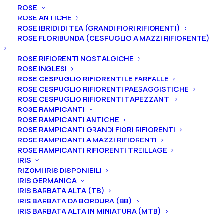
ROSE
ULIVI
ROSE ANTICHE
VITI
ROSE IBRIDI DI TEA (GRANDI FIORI RIFIORENTI)
ROSE FLORIBUNDA (CESPUGLIO A MAZZI RIFIORENTE)
ROSE RIFIORENTI NOSTALGICHE
ROSE INGLESI
Tutti i prodotti
ROSE CESPUGLIO RIFIORENTI LE FARFALLE
ROSE CESPUGLIO RIFIORENTI PAESAGGISTICHE
ROSE CESPUGLIO RIFIORENTI TAPEZZANTI
ROSE RAMPICANTI
ROSE RAMPICANTI ANTICHE
ROSE RAMPICANTI GRANDI FIORI RIFIORENTI
ROSE RAMPICANTI A MAZZI RIFIORENTI
ROSE RAMPICANTI RIFIORENTI TREILLAGE
IRIS
RIZOMI IRIS DISPONIBILI
IRIS GERMANICA
IRIS BARBATA ALTA (TB)
IRIS BARBATA DA BORDURA (BB)
IRIS BARBATA ALTA IN MINIATURA (MTB)