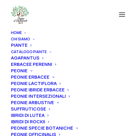
HOME
CHI SIAMO
CATEGORIE PRODOTTI
PIANTE
CATALOGO PIANTE
AGAPANTUS
AGAPANTUS
ERBACEE PERENNI
ERBACEE PERENNI
PEONIE
PEONIE ERBACEE
PEONIE
PEONIE LACTIFLORA
ROSE
PEONIE IBRIDE ERBACEE
PEONIE INTERSEZIONALI
IRIS
PEONIE ARBUSTIVE
SUFFRUTICOSE
RIZOMI IRIS DISPONIBILI
IBRIDI DI LUTEA
ALBERI
IBRIDI DI ROCKII
PEONIE SPECIE BOTANICHE
FRUTTI
PEONIE OFFICINALIS