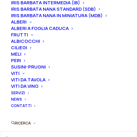
IRIS BARBATA INTERMEDIA (IB)
IRIS BARBATA NANA STANDARD (SDB)
IRIS BARBATA NANA IN MINIATURA (MDB)
ALBERI
ALBERI A FOGLIA CADUCA
FRUTTI
ALBICOCCHI
CILIEGI
MELI
PERI
SUSINI-PRUGNI
VITI
Questo
Peonia lactiflora “Avalanche”
VITI DA TAVOLA
prodotto
AGGIUNGI AL PREVENTIVO
VITI DA VINO
ha
From
25,00
€
più
SERVIZI
varianti.
NEWS
Le
CONTATTI
opzioni
possono
RICERCA
essere
scelte